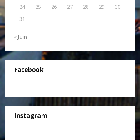
24
25
26
27
28
29
30
31
« Juin
Facebook
Instagram