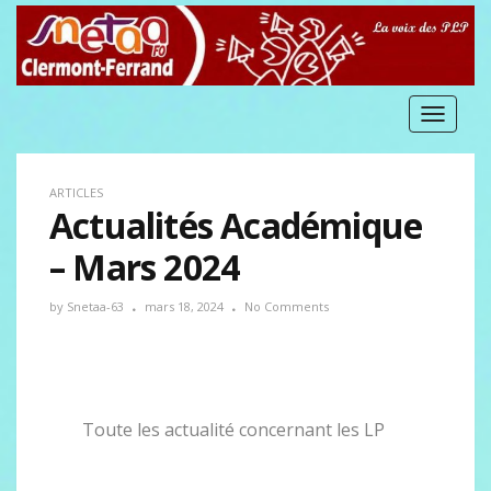
Toggle
navigat
ARTICLES
Actualités Académique
– Mars 2024
by
Snetaa-63
mars 18, 2024
No Comments
Toute les actualité concernant les LP