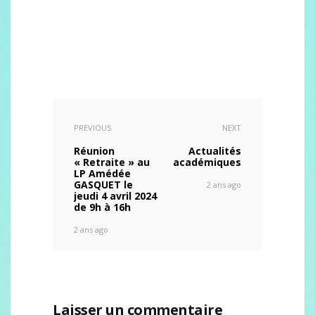
PREVIOUS
NEXT
Réunion
Actualités
« Retraite » au
académiques
LP Amédée
GASQUET le
2 ans ago
jeudi 4 avril 2024
de 9h à 16h
2 ans ago
Laisser un commentaire