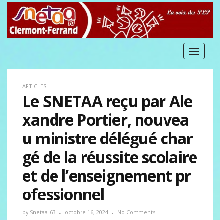
Toggle
navigat
ARTICLES
Le SNETAA reçu par Ale
xandre Portier, nouvea
u ministre délégué char
gé de la réussite scolaire
et de l’enseignement pr
ofessionnel
by
Snetaa-63
octobre 16, 2024
No Comments