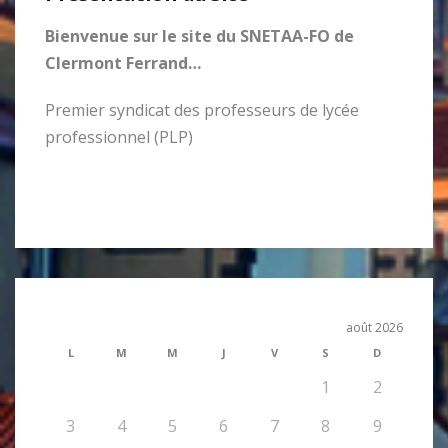
Bienvenue sur le site du SNETAA-FO de
Clermont Ferrand…
Premier syndicat des professeurs de lycée
professionnel (PLP)
août 2026
L
M
M
J
V
S
D
1
2
3
4
5
6
7
8
9