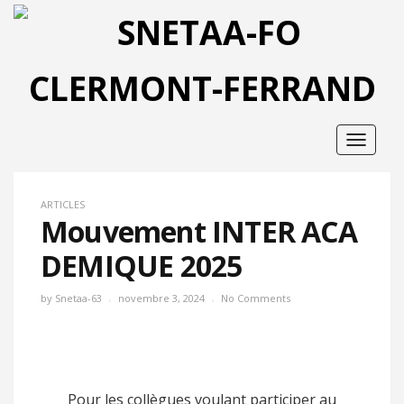
Toggle
navigat
ARTICLES
Mouvement INTER ACA
DEMIQUE 2025
by
Snetaa-63
novembre 3, 2024
No Comments
Pour les collègues voulant participer au