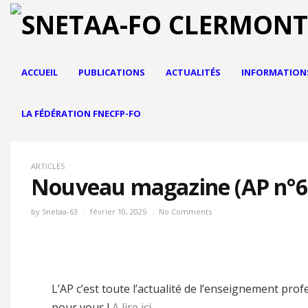
ACCUEIL
PUBLICATIONS
ACTUALITÉS
INFORMATION
LA FÉDÉRATION FNECFP-FO
ARTICLES
Nouveau magazine (AP n°6
by
Snetaa-63
février 10, 2025
No Comments
L’AP c’est toute l’actualité de l’enseignement pro
pour vous !
A lire ici
…